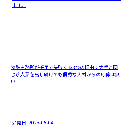
ます。
特許事務所が採用で失敗する3つの理由：大手と同
じ求人票を出し続けても優秀な人材からの応募は無
い
採用戦略
公開日:
2026-05-04