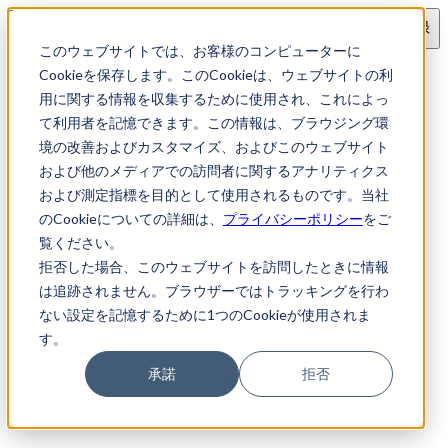
ログイン
会員登録
このウェブサイトでは、お客様のコンピューターに
ブログ
Cookieを保存します。このCookieは、ウェブサイトの利
用に関する情報を収集するために使用され、これによっ
知財転職のコラム・インタビュー一覧
て利用者を記憶できます。この情報は、ブラウジング環
境の改善およびカスタマイズ、およびこのウェブサイト
カテゴリ
および他のメディアでの訪問者に関するアナリティクス
および測定指標を目的として使用されるものです。当社
のCookieについての詳細は、
プライバシーポリシー
をご
覧ください。
拒否した場合、このウェブサイトを訪問したときに情報
79
件
21〜40件
は追跡されません。ブラウザーではトラッキングを行わ
ない設定を記憶するために1つのCookieが使用されま
す。
承諾
拒否
前へ
1
2
3
4
次へ