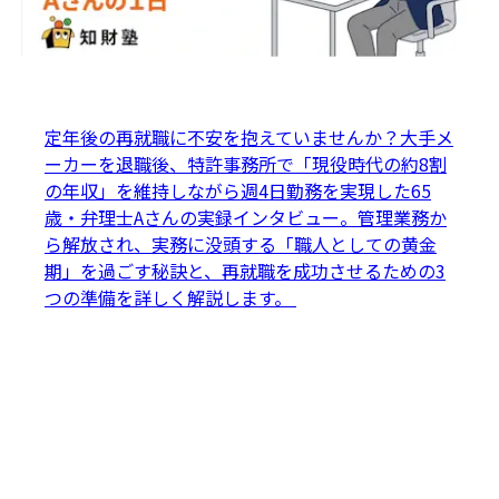
定年後の再就職に不安を抱えていませんか？大手メ
ーカーを退職後、特許事務所で「現役時代の約8割
の年収」を維持しながら週4日勤務を実現した65
歳・弁理士Aさんの実録インタビュー。管理業務か
ら解放され、実務に没頭する「職人としての黄金
期」を過ごす秘訣と、再就職を成功させるための3
つの準備を詳しく解説します。 