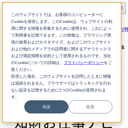
ログイン
会員登録
このウェブサイトでは、お客様のコンピューターに
求人検索
Cookieを保存します。このCookieは、ウェブサイトの利
国内事務から外国事務にステップアップ/未経験歓迎/
用に関する情報を収集するために使用され、これによっ
事務担当
て利用者を記憶できます。この情報は、ブラウジング環
境の改善およびカスタマイズ、およびこのウェブサイト
国内事務から外国事務にステップアップ/未経験歓迎/特許事
および他のメディアでの訪問者に関するアナリティクス
務担当｜知財転職・知財お仕事ナビ
および測定指標を目的として使用されるものです。当社
のCookieについての詳細は、
プライバシーポリシー
をご
覧ください。
拒否した場合、このウェブサイトを訪問したときに情報
は追跡されません。ブラウザーではトラッキングを行わ
ない設定を記憶するために1つのCookieが使用されま
す。
承諾
拒否