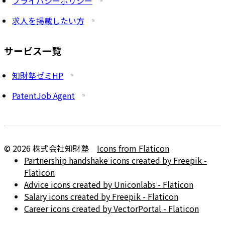
プライバシーポリシー
求人を掲載したい方
サービス一覧
知財塾ゼミHP
PatentJob Agent
©
2026
株式会社知財塾
Icons from Flaticon
Partnership handshake icons created by Freepik -
Flaticon
Advice icons created by Uniconlabs - Flaticon
Salary icons created by Freepik - Flaticon
Career icons created by VectorPortal - Flaticon