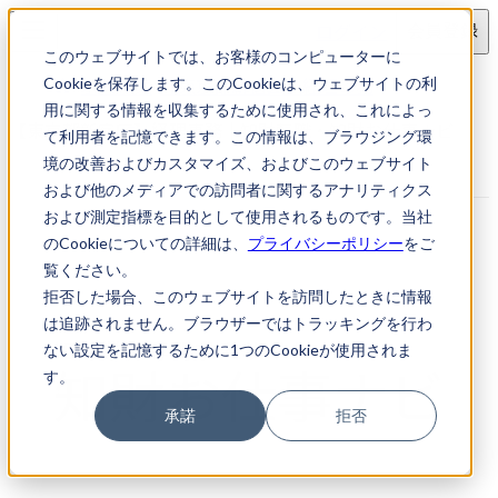
ログイン
会員登録
このウェブサイトでは、お客様のコンピューターに
求人検索
【東京都新宿区】経理事務
Cookieを保存します。このCookieは、ウェブサイトの利
用に関する情報を収集するために使用され、これによっ
【東京都新宿区】経理事務｜知財転職・知財お仕事ナビ
て利用者を記憶できます。この情報は、ブラウジング環
境の改善およびカスタマイズ、およびこのウェブサイト
および他のメディアでの訪問者に関するアナリティクス
および測定指標を目的として使用されるものです。当社
のCookieについての詳細は、
プライバシーポリシー
をご
覧ください。
拒否した場合、このウェブサイトを訪問したときに情報
は追跡されません。ブラウザーではトラッキングを行わ
ない設定を記憶するために1つのCookieが使用されま
す。
承諾
拒否