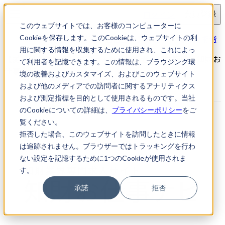
ログイン
会員登録
このウェブサイトでは、お客様のコンピューターに
求人検索
【愛知県名古屋市】弁理士・特許技術者
Cookieを保存します。このCookieは、ウェブサイトの利
用に関する情報を収集するために使用され、これによっ
【愛知県名古屋市】弁理士・特許技術者｜知財転職・知財お
て利用者を記憶できます。この情報は、ブラウジング環
仕事ナビ
境の改善およびカスタマイズ、およびこのウェブサイト
および他のメディアでの訪問者に関するアナリティクス
および測定指標を目的として使用されるものです。当社
のCookieについての詳細は、
プライバシーポリシー
をご
覧ください。
拒否した場合、このウェブサイトを訪問したときに情報
は追跡されません。ブラウザーではトラッキングを行わ
ない設定を記憶するために1つのCookieが使用されま
す。
承諾
拒否