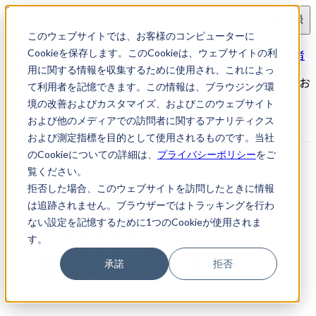
ログイン
会員登録
このウェブサイトでは、お客様のコンピューターに
求人検索
【愛知県名古屋市】弁理士・特許技術者
Cookieを保存します。このCookieは、ウェブサイトの利
用に関する情報を収集するために使用され、これによっ
【愛知県名古屋市】弁理士・特許技術者｜知財転職・知財お
て利用者を記憶できます。この情報は、ブラウジング環
仕事ナビ
境の改善およびカスタマイズ、およびこのウェブサイト
および他のメディアでの訪問者に関するアナリティクス
および測定指標を目的として使用されるものです。当社
のCookieについての詳細は、
プライバシーポリシー
をご
覧ください。
拒否した場合、このウェブサイトを訪問したときに情報
は追跡されません。ブラウザーではトラッキングを行わ
ない設定を記憶するために1つのCookieが使用されま
す。
承諾
拒否