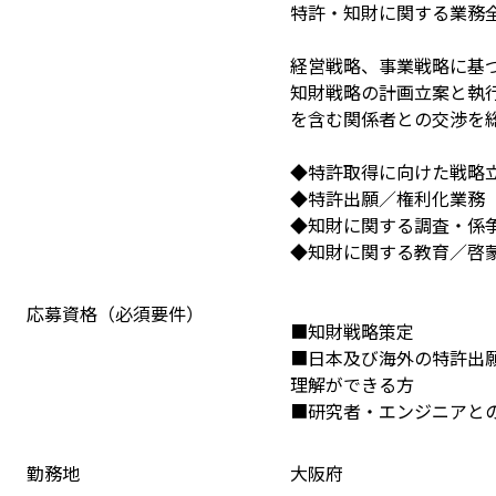
特許・知財に関する業務
経営戦略、事業戦略に基
知財戦略の計画立案と執
を含む関係者との交渉を
◆特許取得に向けた戦略
◆特許出願／権利化業務
◆知財に関する調査・係
◆知財に関する教育／啓
応募資格（必須要件）
■知財戦略策定
■日本及び海外の特許出
理解ができる方
■研究者・エンジニアと
勤務地
大阪府