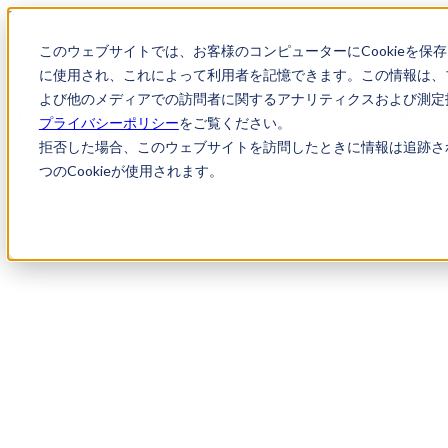
このウェブサイトでは、お客様のコンピューターにCookieを保
に使用され、これによって利用者を記憶できます。この情報は、
求人検索
【大阪府吹田市】企業/知財部スタッフの
よび他のメディアでの訪問者に関するアナリティクスおよび測定指
【大阪府吹田市】企業/知財部スタッフの求人｜知財転職・知
プライバシーポリシー
をご覧ください。
拒否した場合、このウェブサイトを訪問したときに情報は追跡さ
つのCookieが使用されます。