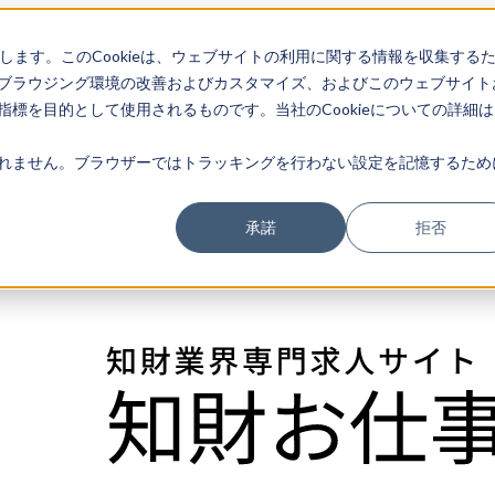
存します。このCookieは、ウェブサイトの利用に関する情報を収集する
ブラウジング環境の改善およびカスタマイズ、およびこのウェブサイト
求人
標を目的として使用されるものです。当社のCookieについての詳細は
財お仕事ナビ
れません。ブラウザーではトラッキングを行わない設定を記憶するため
承諾
拒否