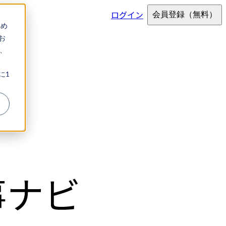
ログイン
会員登録
（無料）
ため
お
、
に1