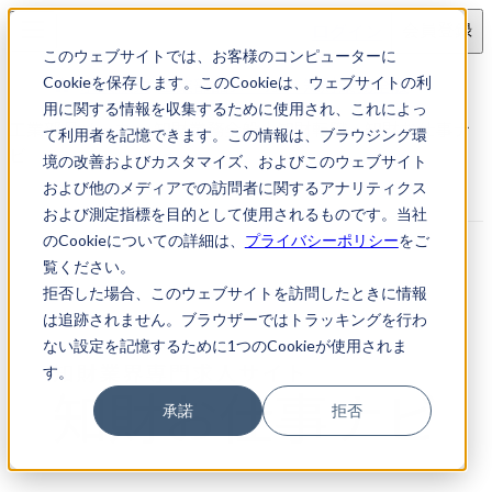
ログイン
会員登録
このウェブサイトでは、お客様のコンピューターに
求人検索
工業部品メーカー 知財業務全般
Cookieを保存します。このCookieは、ウェブサイトの利
用に関する情報を収集するために使用され、これによっ
工業部品メーカー 知財業務全般｜知財転職・知財お仕事ナ
て利用者を記憶できます。この情報は、ブラウジング環
ビ
境の改善およびカスタマイズ、およびこのウェブサイト
および他のメディアでの訪問者に関するアナリティクス
および測定指標を目的として使用されるものです。当社
のCookieについての詳細は、
プライバシーポリシー
をご
覧ください。
拒否した場合、このウェブサイトを訪問したときに情報
は追跡されません。ブラウザーではトラッキングを行わ
ない設定を記憶するために1つのCookieが使用されま
す。
承諾
拒否