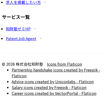
求人を掲載したい方
サービス一覧
知財塾ゼミHP
PatentJob Agent
©
2026
株式会社知財塾
Icons from Flaticon
Partnership handshake icons created by Freepik -
Flaticon
Advice icons created by Uniconlabs - Flaticon
Salary icons created by Freepik - Flaticon
Career icons created by VectorPortal - Flaticon