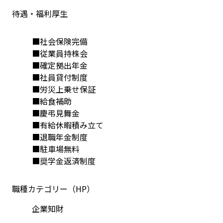
待遇・福利厚生
■社会保険完備
■従業員持株会
■確定拠出年金
■社員貸付制度
■労災上乗せ保証
■給食補助
■慶弔見舞金
■有給休暇積み立て
■退職年金制度
■駐車場無料
■奨学金返済制度
職種カテゴリー（HP）
企業知財