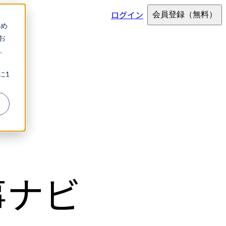
ログイン
会員登録
（無料）
ため
お
、
に1