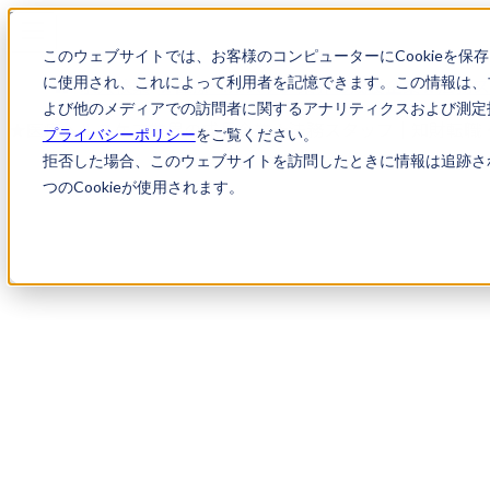
このウェブサイトでは、お客様のコンピューターにCookieを保
に使用され、これによって利用者を記憶できます。この情報は、
求人検索
★医療ヘルスケア業界の成長企業★法務ス
よび他のメディアでの訪問者に関するアナリティクスおよび測定指
★医療ヘルスケア業界の成長企業★法務スタッフ｜知財転職
プライバシーポリシー
をご覧ください。
拒否した場合、このウェブサイトを訪問したときに情報は追跡さ
つのCookieが使用されます。