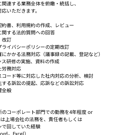
に関連する業務全体を俯瞰・統括し、
対応いただきます。
契約書、利用規約の作成、レビュー
に関する法的質問への回答
、改訂
プライバシーポリシーの定期改訂
催にかかる法務対応（議事録の記載、登記など）
ンス研修の実施、資料の作成
た労務対応
スコード等に対応した社内対応の分析、検討
生する訴訟の提起、応訴などの訴訟対応
理全般
のコーポレート部門での勤務を4年程度 or 
くは上場会社の法務を、責任者もしくは
ンで回していた経験
rd，Excel）