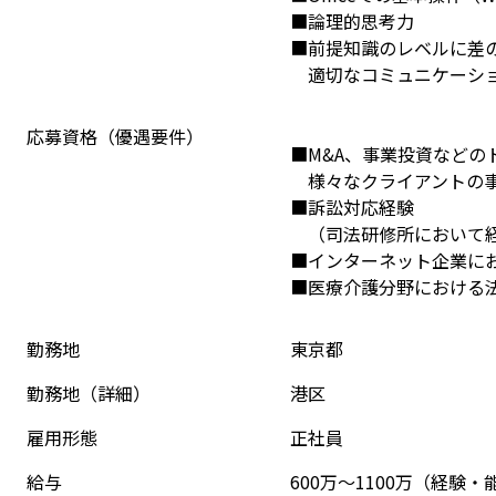
■論理的思考力
■前提知識のレベルに差
　適切なコミュニケーシ
応募資格（優遇要件）
■M&A、事業投資などの
　様々なクライアントの
■訴訟対応経験
　（司法研修所において
■インターネット企業に
■医療介護分野における
勤務地
東京都
勤務地（詳細）
港区
雇用形態
正社員
給与
600万～1100万（経験