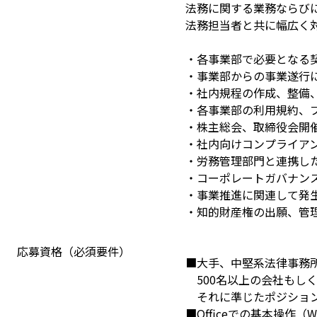
法務に関する業務ならび
法務担当者と共に幅広く
・各事業部で必要となる
・事業部からの事業遂行
・社内規程の作成、整備
・各事業部の利用規約、
・株主総会、取締役会開
・社内向けコンプライア
・労務管理部門と連携し
・コーポレートガバナン
・事業推進に関連して発
・知的財産権の出願、管
応募資格（必須要件）
■大手、中堅系法律事務所
　500名以上の会社もし
　それに準じたポジショ
■Officeでの基本操作（Wo