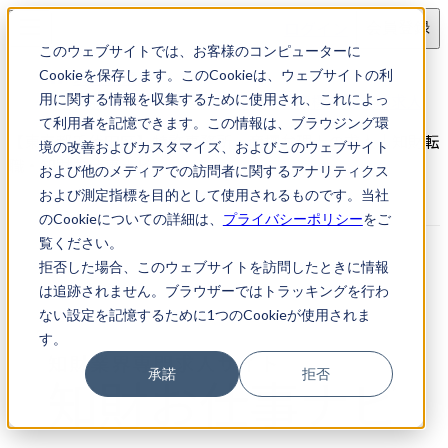
ログイン
会員登録
このウェブサイトでは、お客様のコンピューターに
求人検索
Cookieを保存します。このCookieは、ウェブサイトの利
【東京都千代田区】特許事務所・商標弁理士の求人
用に関する情報を収集するために使用され、これによっ
て利用者を記憶できます。この情報は、ブラウジング環
【東京都千代田区】特許事務所・商標弁理士の求人｜知財転
境の改善およびカスタマイズ、およびこのウェブサイト
職・知財お仕事ナビ
および他のメディアでの訪問者に関するアナリティクス
および測定指標を目的として使用されるものです。当社
のCookieについての詳細は、
プライバシーポリシー
をご
覧ください。
拒否した場合、このウェブサイトを訪問したときに情報
は追跡されません。ブラウザーではトラッキングを行わ
ない設定を記憶するために1つのCookieが使用されま
す。
承諾
拒否