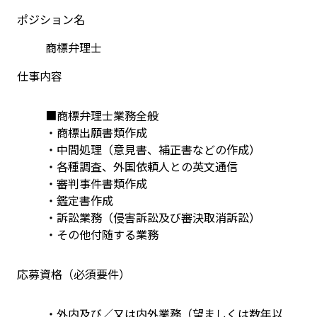
ポジション名
商標弁理士
仕事内容
■商標弁理士業務全般
・商標出願書類作成 
・中間処理（意見書、補正書などの作成） 
・各種調査、外国依頼人との英文通信 
・審判事件書類作成 
・鑑定書作成 
・訴訟業務（侵害訴訟及び審決取消訴訟） 
・その他付随する業務
応募資格（必須要件）
・外内及び／又は内外業務（望ましくは数年以