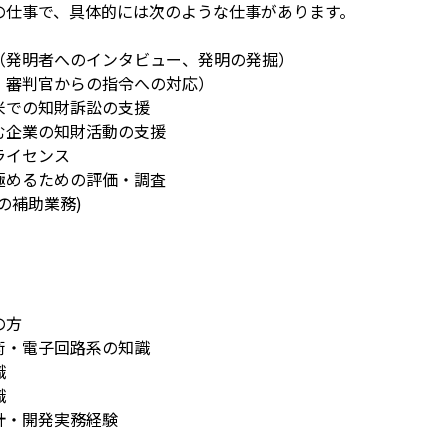
の仕事で、具体的には次のような仕事があります。
（発明者へのインタビュー、発明の発掘）
・審判官からの指令への対応）
米での知財訴訟の支援
む企業の知財活動の支援
ライセンス
極めるための評価・調査
の補助業務)
。
の方
術・電子回路系の知識
識
識
計・開発実務経験