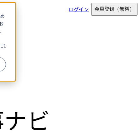
ログイン
会員登録
（無料）
ため
お
、
に1