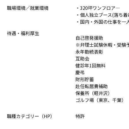
職場環境／就業環境
・320坪ワンフロア―

・個人独立ブース(落ち着
・国内・外国の仕事を一
待遇・福利厚生
自己啓発援助
※弁理士試験休暇・受験
永年勤続表彰
互助会
健診年1回無料
慶弔
財形貯蓄
赴任転居費補助
保養所（軽井沢）
ゴルフ場（東京、千葉）
職種カテゴリー（HP）
特許