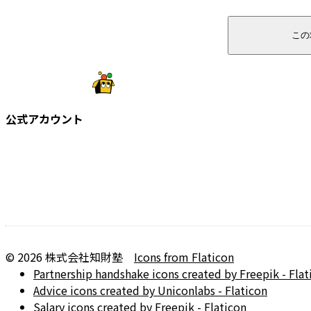
この
公式アカウント
©
2026
株式会社知財塾
Icons from Flaticon
Partnership handshake icons created by Freepik - Flat
Advice icons created by Uniconlabs - Flaticon
Salary icons created by Freepik - Flaticon