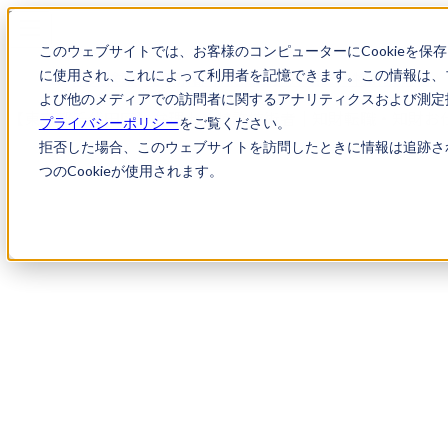
このウェブサイトでは、お客様のコンピューターにCookieを保
に使用され、これによって利用者を記憶できます。この情報は、
求人検索
【東京都千代田区】弁理士・特許技術者
よび他のメディアでの訪問者に関するアナリティクスおよび測定指
【東京都千代田区】弁理士・特許技術者｜知財転職・知財お
プライバシーポリシー
をご覧ください。
拒否した場合、このウェブサイトを訪問したときに情報は追跡さ
つのCookieが使用されます。