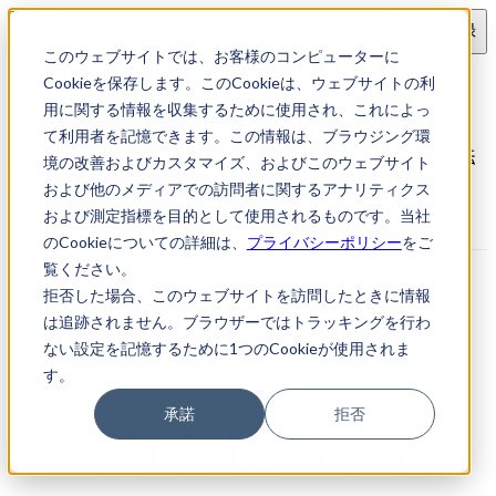
ログイン
会員登録
このウェブサイトでは、お客様のコンピューターに
求人検索
Cookieを保存します。このCookieは、ウェブサイトの利
【愛知県長久手市】企業/知的財産スタッフの求人
用に関する情報を収集するために使用され、これによっ
て利用者を記憶できます。この情報は、ブラウジング環
【愛知県長久手市】企業/知的財産スタッフの求人｜知財転
境の改善およびカスタマイズ、およびこのウェブサイト
職・知財お仕事ナビ
および他のメディアでの訪問者に関するアナリティクス
および測定指標を目的として使用されるものです。当社
のCookieについての詳細は、
プライバシーポリシー
をご
覧ください。
拒否した場合、このウェブサイトを訪問したときに情報
は追跡されません。ブラウザーではトラッキングを行わ
ない設定を記憶するために1つのCookieが使用されま
す。
承諾
拒否