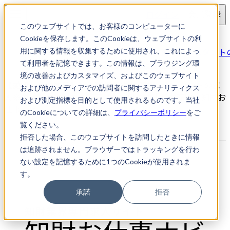
ログイン
会員登録
このウェブサイトでは、お客様のコンピューターに
求人検索
Cookieを保存します。このCookieは、ウェブサイトの利
【愛知県名古屋市】特許事務所/意匠商標アシスタント
用に関する情報を収集するために使用され、これによっ
人※未経験の方でもご応募いただけます
て利用者を記憶できます。この情報は、ブラウジング環
境の改善およびカスタマイズ、およびこのウェブサイト
【愛知県名古屋市】特許事務所/意匠商標アシスタントの求
および他のメディアでの訪問者に関するアナリティクス
人※未経験の方でもご応募いただけます｜知財転職・知財お
および測定指標を目的として使用されるものです。当社
仕事ナビ
のCookieについての詳細は、
プライバシーポリシー
をご
覧ください。
拒否した場合、このウェブサイトを訪問したときに情報
は追跡されません。ブラウザーではトラッキングを行わ
ない設定を記憶するために1つのCookieが使用されま
す。
承諾
拒否