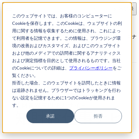
ログイン
会員登録
このウェブサイトでは、お客様のコンピューターに
求人検索
【東京都港区】特許事務スタッフ
Cookieを保存します。このCookieは、ウェブサイトの利
用に関する情報を収集するために使用され、これによっ
【東京都港区】特許事務スタッフ｜知財転職・知財お仕事ナ
て利用者を記憶できます。この情報は、ブラウジング環
ビ
境の改善およびカスタマイズ、およびこのウェブサイト
および他のメディアでの訪問者に関するアナリティクス
および測定指標を目的として使用されるものです。当社
のCookieについての詳細は、
プライバシーポリシー
をご
覧ください。
拒否した場合、このウェブサイトを訪問したときに情報
は追跡されません。ブラウザーではトラッキングを行わ
ない設定を記憶するために1つのCookieが使用されま
す。
承諾
拒否