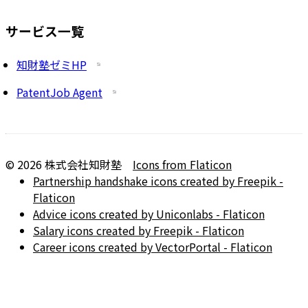
サービス一覧
知財塾ゼミHP
PatentJob Agent
©
2026
株式会社知財塾
Icons from Flaticon
Partnership handshake icons created by Freepik -
Flaticon
Advice icons created by Uniconlabs - Flaticon
Salary icons created by Freepik - Flaticon
Career icons created by VectorPortal - Flaticon