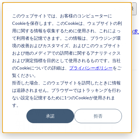
ログイン
会員登録
このウェブサイトでは、お客様のコンピューターに
求人検索
Cookieを保存します。このCookieは、ウェブサイトの利
【神奈川県横浜市】企業/知財部スタッフ（特許）の求
用に関する情報を収集するために使用され、これによっ
て利用者を記憶できます。この情報は、ブラウジング環
【神奈川県横浜市】企業/知財部スタッフ（特許）の求人｜
境の改善およびカスタマイズ、およびこのウェブサイト
知財転職・知財お仕事ナビ
および他のメディアでの訪問者に関するアナリティクス
および測定指標を目的として使用されるものです。当社
のCookieについての詳細は、
プライバシーポリシー
をご
覧ください。
拒否した場合、このウェブサイトを訪問したときに情報
は追跡されません。ブラウザーではトラッキングを行わ
ない設定を記憶するために1つのCookieが使用されま
す。
承諾
拒否