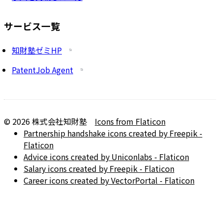
サービス一覧
知財塾ゼミHP
PatentJob Agent
©
2026
株式会社知財塾
Icons from Flaticon
Partnership handshake icons created by Freepik -
Flaticon
Advice icons created by Uniconlabs - Flaticon
Salary icons created by Freepik - Flaticon
Career icons created by VectorPortal - Flaticon