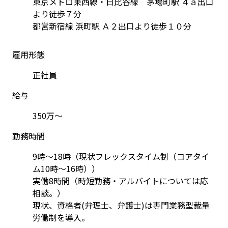
東京メトロ東西線・日比谷線　茅場町駅 ４ａ出口
より徒歩７分
都営新宿線 浜町駅 Ａ２出口より徒歩１０分
雇用形態
正社員
給与
350万～
勤務時間
9時～18時（現状フレックスタイム制（コアタイ
ム10時～16時））

実働8時間（時短勤務・アルバイトについては応
相談。）

現状、資格者(弁理士、弁護士)は専門業務型裁量
労働制を導入。