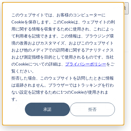
ログイン
会員登録
このウェブサイトでは、お客様のコンピューターに
求人検索
【東京都中央区】特許事務
Cookieを保存します。このCookieは、ウェブサイトの利
用に関する情報を収集するために使用され、これによっ
【東京都中央区】特許事務｜知財転職・知財お仕事ナビ
て利用者を記憶できます。この情報は、ブラウジング環
境の改善およびカスタマイズ、およびこのウェブサイト
および他のメディアでの訪問者に関するアナリティクス
および測定指標を目的として使用されるものです。当社
のCookieについての詳細は、
プライバシーポリシー
をご
覧ください。
拒否した場合、このウェブサイトを訪問したときに情報
は追跡されません。ブラウザーではトラッキングを行わ
ない設定を記憶するために1つのCookieが使用されま
す。
承諾
拒否