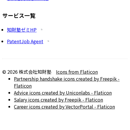
サービス一覧
知財塾ゼミHP
PatentJob Agent
©
2026
株式会社知財塾
Icons from Flaticon
Partnership handshake icons created by Freepik -
Flaticon
Advice icons created by Uniconlabs - Flaticon
Salary icons created by Freepik - Flaticon
Career icons created by VectorPortal - Flaticon