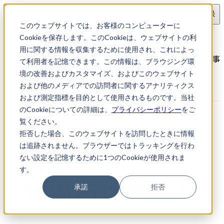
ログイン
会員登録
このウェブサイトでは、お客様のコンピューターに
求人検索
【東京都】特許技術者（化学分野）
Cookieを保存します。このCookieは、ウェブサイトの利
用に関する情報を収集するために使用され、これによっ
【東京都】特許技術者（化学分野）｜知財転職・知財お仕事
て利用者を記憶できます。この情報は、ブラウジング環
ナビ
境の改善およびカスタマイズ、およびこのウェブサイト
および他のメディアでの訪問者に関するアナリティクス
および測定指標を目的として使用されるものです。当社
のCookieについての詳細は、
プライバシーポリシー
をご
覧ください。
拒否した場合、このウェブサイトを訪問したときに情報
は追跡されません。ブラウザーではトラッキングを行わ
ない設定を記憶するために1つのCookieが使用されま
す。
承諾
拒否