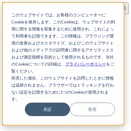
ログイン
会員登録
このウェブサイトでは、お客様のコンピューターに
求人検索
【京都】企業法務部の求人
Cookieを保存します。このCookieは、ウェブサイトの利
用に関する情報を収集するために使用され、これによっ
【京都】企業法務部の求人｜知財転職・知財お仕事ナビ
て利用者を記憶できます。この情報は、ブラウジング環
境の改善およびカスタマイズ、およびこのウェブサイト
および他のメディアでの訪問者に関するアナリティクス
および測定指標を目的として使用されるものです。当社
のCookieについての詳細は、
プライバシーポリシー
をご
覧ください。
拒否した場合、このウェブサイトを訪問したときに情報
は追跡されません。ブラウザーではトラッキングを行わ
ない設定を記憶するために1つのCookieが使用されま
す。
承諾
拒否