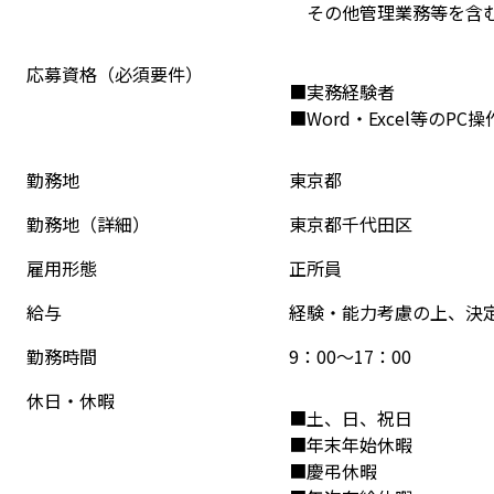
　その他管理業務等を含
応募資格（必須要件）
■実務経験者
■Word・Excel等のPC
勤務地
東京都
勤務地（詳細）
東京都千代田区
雇用形態
正所員
給与
経験・能力考慮の上、決
勤務時間
9：00～17：00
休日・休暇
■土、日、祝日
■年末年始休暇
■慶弔休暇