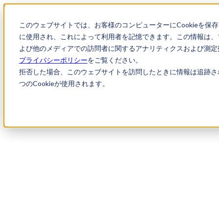
このウェブサイトでは、お客様のコンピューターにCookieを保
に使用され、これによって利用者を記憶できます。この情報は、
求人検索
国内特許事務 実務経験者 就業7時間勤務
よび他のメディアでの訪問者に関するアナリティクスおよび測定指
国内特許事務 実務経験者 就業7時間勤務｜知財転職・知財お
プライバシーポリシー
をご覧ください。
拒否した場合、このウェブサイトを訪問したときに情報は追跡さ
つのCookieが使用されます。