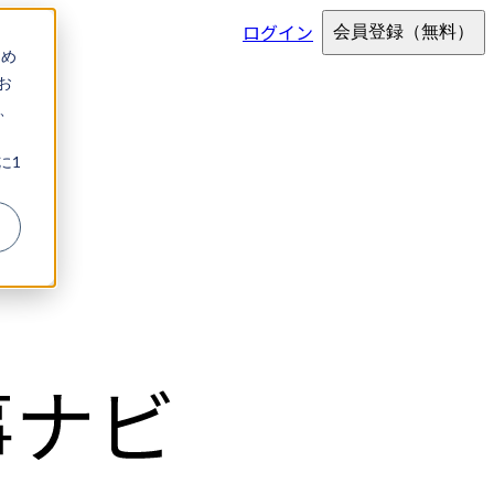
ログイン
会員登録
（無料）
ため
お
、
に1