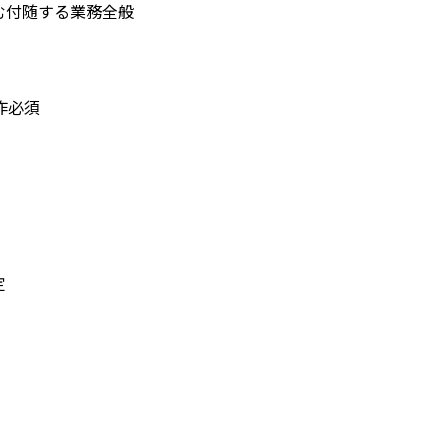
む付随する業務全般
操作必須
定