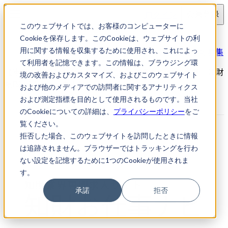
ログイン
会員登録
このウェブサイトでは、お客様のコンピューターに
求人検索
Cookieを保存します。このCookieは、ウェブサイトの利
【東京都港区】生命科学系弁理士・特許技術者の募集
用に関する情報を収集するために使用され、これによっ
て利用者を記憶できます。この情報は、ブラウジング環
【東京都港区】生命科学系弁理士・特許技術者の募集｜知財
境の改善およびカスタマイズ、およびこのウェブサイト
転職・知財お仕事ナビ
および他のメディアでの訪問者に関するアナリティクス
および測定指標を目的として使用されるものです。当社
のCookieについての詳細は、
プライバシーポリシー
をご
覧ください。
拒否した場合、このウェブサイトを訪問したときに情報
は追跡されません。ブラウザーではトラッキングを行わ
ない設定を記憶するために1つのCookieが使用されま
す。
承諾
拒否