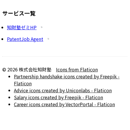
サービス一覧
知財塾ゼミHP
PatentJob Agent
©
2026
株式会社知財塾
Icons from Flaticon
Partnership handshake icons created by Freepik -
Flaticon
Advice icons created by Uniconlabs - Flaticon
Salary icons created by Freepik - Flaticon
Career icons created by VectorPortal - Flaticon