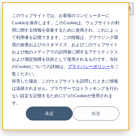
ログイン
会員登録
このウェブサイトでは、お客様のコンピューターに
求人検索
【東京都港区】内外特許事務
Cookieを保存します。このCookieは、ウェブサイトの利
用に関する情報を収集するために使用され、これによっ
【東京都港区】内外特許事務｜知財転職・知財お仕事ナビ
て利用者を記憶できます。この情報は、ブラウジング環
境の改善およびカスタマイズ、およびこのウェブサイト
および他のメディアでの訪問者に関するアナリティクス
および測定指標を目的として使用されるものです。当社
のCookieについての詳細は、
プライバシーポリシー
をご
覧ください。
拒否した場合、このウェブサイトを訪問したときに情報
は追跡されません。ブラウザーではトラッキングを行わ
ない設定を記憶するために1つのCookieが使用されま
す。
承諾
拒否