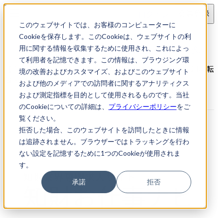
ログイン
会員登録
このウェブサイトでは、お客様のコンピューターに
求人検索
Cookieを保存します。このCookieは、ウェブサイトの利
【千葉県】メーカー・知財法務担当スタッフの求人
用に関する情報を収集するために使用され、これによっ
て利用者を記憶できます。この情報は、ブラウジング環
【千葉県】メーカー・知財法務担当スタッフの求人｜知財転
境の改善およびカスタマイズ、およびこのウェブサイト
職・知財お仕事ナビ
および他のメディアでの訪問者に関するアナリティクス
および測定指標を目的として使用されるものです。当社
のCookieについての詳細は、
プライバシーポリシー
をご
覧ください。
拒否した場合、このウェブサイトを訪問したときに情報
は追跡されません。ブラウザーではトラッキングを行わ
ない設定を記憶するために1つのCookieが使用されま
す。
承諾
拒否