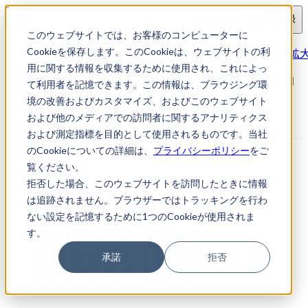
ログイン
会員登録
このウェブサイトでは、お客様のコンピューターに
求人検索
老舗特許事務所 化学系に加え機械系も拡
Cookieを保存します。このCookieは、ウェブサイトの利
用に関する情報を収集するために使用され、これによっ
老舗特許事務所 化学系に加え機械系も拡大｜知財転職・知
て利用者を記憶できます。この情報は、ブラウジング環
財お仕事ナビ
境の改善およびカスタマイズ、およびこのウェブサイト
および他のメディアでの訪問者に関するアナリティクス
および測定指標を目的として使用されるものです。当社
のCookieについての詳細は、
プライバシーポリシー
をご
覧ください。
拒否した場合、このウェブサイトを訪問したときに情報
は追跡されません。ブラウザーではトラッキングを行わ
ない設定を記憶するために1つのCookieが使用されま
す。
承諾
拒否