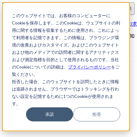
ログイン
会員登録
このウェブサイトでは、お客様のコンピューターに
求人検索
【東京都港区】特許事務所・事務統括の求
Cookieを保存します。このCookieは、ウェブサイトの利
用に関する情報を収集するために使用され、これによっ
【東京都港区】特許事務所・事務統括の求人｜知財転職・知
て利用者を記憶できます。この情報は、ブラウジング環
財お仕事ナビ
境の改善およびカスタマイズ、およびこのウェブサイト
および他のメディアでの訪問者に関するアナリティクス
および測定指標を目的として使用されるものです。当社
のCookieについての詳細は、
プライバシーポリシー
をご
覧ください。
拒否した場合、このウェブサイトを訪問したときに情報
は追跡されません。ブラウザーではトラッキングを行わ
ない設定を記憶するために1つのCookieが使用されま
す。
承諾
拒否