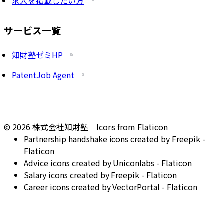
求人を掲載したい方
サービス一覧
知財塾ゼミHP
PatentJob Agent
©
2026
株式会社知財塾
Icons from Flaticon
Partnership handshake icons created by Freepik -
Flaticon
Advice icons created by Uniconlabs - Flaticon
Salary icons created by Freepik - Flaticon
Career icons created by VectorPortal - Flaticon