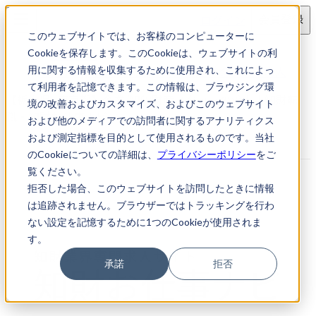
ログイン
会員登録
このウェブサイトでは、お客様のコンピューターに
求人検索
Cookieを保存します。このCookieは、ウェブサイトの利
【栃木県, 東京都】企業/知的財産スタッフの求人
用に関する情報を収集するために使用され、これによっ
て利用者を記憶できます。この情報は、ブラウジング環
【栃木県, 東京都】企業/知的財産スタッフの求人｜知財転
境の改善およびカスタマイズ、およびこのウェブサイト
職・知財お仕事ナビ
および他のメディアでの訪問者に関するアナリティクス
および測定指標を目的として使用されるものです。当社
のCookieについての詳細は、
プライバシーポリシー
をご
覧ください。
拒否した場合、このウェブサイトを訪問したときに情報
は追跡されません。ブラウザーではトラッキングを行わ
ない設定を記憶するために1つのCookieが使用されま
す。
承諾
拒否