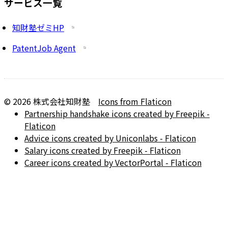
サービス一覧
知財塾ゼミHP
PatentJob Agent
©
2026
株式会社知財塾
Icons from Flaticon
Partnership handshake icons created by Freepik -
Flaticon
Advice icons created by Uniconlabs - Flaticon
Salary icons created by Freepik - Flaticon
Career icons created by VectorPortal - Flaticon