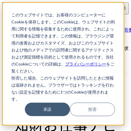
ログイン
会員登録
このウェブサイトでは、お客様のコンピューターに
求人検索
Cookieを保存します。このCookieは、ウェブサイトの利
【東京都新宿区】特許事務所・電気・機械系特許技術
用に関する情報を収集するために使用され、これによっ
求人
て利用者を記憶できます。この情報は、ブラウジング環
境の改善およびカスタマイズ、およびこのウェブサイト
【東京都新宿区】特許事務所・電気・機械系特許技術者の求
および他のメディアでの訪問者に関するアナリティクス
人｜知財転職・知財お仕事ナビ
および測定指標を目的として使用されるものです。当社
のCookieについての詳細は、
プライバシーポリシー
をご
覧ください。
拒否した場合、このウェブサイトを訪問したときに情報
は追跡されません。ブラウザーではトラッキングを行わ
ない設定を記憶するために1つのCookieが使用されま
す。
承諾
拒否