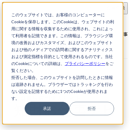
ログイン
会員登録
このウェブサイトでは、お客様のコンピューターに
求人検索
【東京都港区】弁理士・特許技術者
Cookieを保存します。このCookieは、ウェブサイトの利
用に関する情報を収集するために使用され、これによっ
【東京都港区】弁理士・特許技術者｜知財転職・知財お仕事
て利用者を記憶できます。この情報は、ブラウジング環
ナビ
境の改善およびカスタマイズ、およびこのウェブサイト
および他のメディアでの訪問者に関するアナリティクス
および測定指標を目的として使用されるものです。当社
のCookieについての詳細は、
プライバシーポリシー
をご
覧ください。
拒否した場合、このウェブサイトを訪問したときに情報
は追跡されません。ブラウザーではトラッキングを行わ
ない設定を記憶するために1つのCookieが使用されま
す。
承諾
拒否