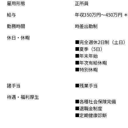
雇用形態
正所員
給与
年収350万円〜450万円
勤務時間
時差出勤制
休日・休暇
■完全週休2日制（土日
■夏季（5日）
■年末年始
■年次有給休暇
■特別休暇
諸手当
■残業手当
待遇・福利厚生
■各種社会保険完備
■退職金制度
■定期健康診断