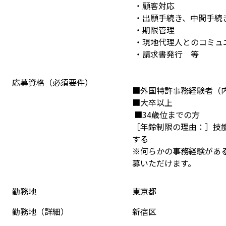
 ・顧客対応
 ・出願手続き、中間手続
 ・期限管理
 ・現地代理人とのコミ
 ・請求書発行　等
応募資格（必須要件）
■外国特許事務経験者（
■大卒以上
 ■34歳位までの方
［年齢制限の理由：］技
する
※何らかの事務経験があ
募いただけます。
勤務地
東京都
勤務地（詳細）
新宿区