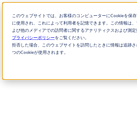
このウェブサイトでは、お客様のコンピューターにCookieを保
に使用され、これによって利用者を記憶できます。この情報は、
求人検索
【東京都新宿区】特許事務所/外国特許事
よび他のメディアでの訪問者に関するアナリティクスおよび測定指
【東京都新宿区】特許事務所/外国特許事務員（内外）の求人
プライバシーポリシー
をご覧ください。
拒否した場合、このウェブサイトを訪問したときに情報は追跡さ
つのCookieが使用されます。