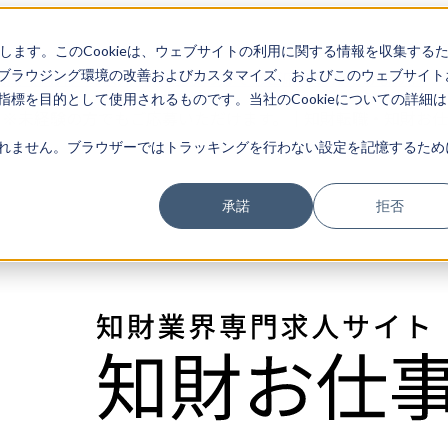
存します。このCookieは、ウェブサイトの利用に関する情報を収集する
ブラウジング環境の改善およびカスタマイズ、およびこのウェブサイト
務員（内外）の求人 ※未経験の方でもご応募いただけます。
標を目的として使用されるものです。当社のCookieについての詳細は
 ※未経験の方でもご応募いただけます。｜知財転職・知財お
れません。ブラウザーではトラッキングを行わない設定を記憶するため
承諾
拒否