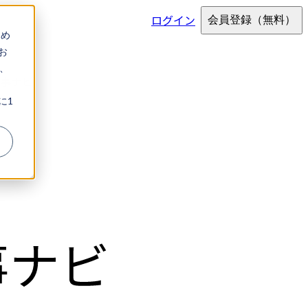
ログイン
会員登録
（無料）
ため
お
、
仕事ナビ
に1