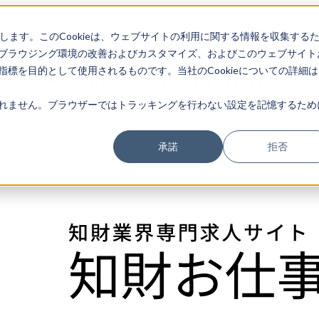
存します。このCookieは、ウェブサイトの利用に関する情報を収集する
ブラウジング環境の改善およびカスタマイズ、およびこのウェブサイト
特許技術者の求人※未経験の方でもご応募いただけます
標を目的として使用されるものです。当社のCookieについての詳細は
※未経験の方でもご応募いただけます｜知財転職・知財お仕事ナ
れません。ブラウザーではトラッキングを行わない設定を記憶するため
承諾
拒否