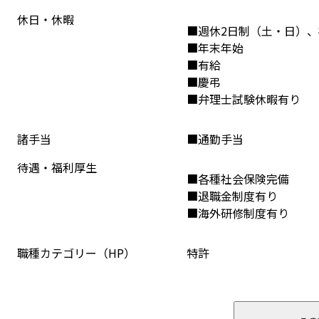
休日・休暇
■週休2⽇制（⼟・⽇）、
■年末年始
■有給
■慶弔
■弁理⼠試験休暇有り
諸手当
■通勤手当
待遇・福利厚生
■各種社会保険完備
■退職⾦制度有り
■海外研修制度有り
職種カテゴリー（HP）
特許