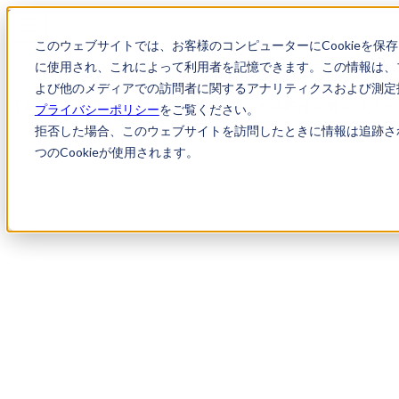
このウェブサイトでは、お客様のコンピューターにCookieを保
に使用され、これによって利用者を記憶できます。この情報は、
求人検索
【東京都千代田区】特許事務所/弁理士・
よび他のメディアでの訪問者に関するアナリティクスおよび測定指
【東京都千代田区】特許事務所/弁理士・特許技術者の求人
プライバシーポリシー
をご覧ください。
拒否した場合、このウェブサイトを訪問したときに情報は追跡さ
つのCookieが使用されます。