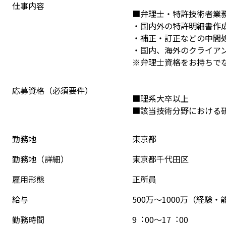
仕事内容
■弁理⼠・特許技術者業
・国内外の特許明細書作
・補正・訂正などの中間
・国内、海外のクライア
※弁理士資格をお持ちで
応募資格（必須要件）
■理系⼤卒以上
■該当技術分野における
勤務地
東京都
勤務地（詳細）
東京都千代田区
雇用形態
正所員
給与
500万～1000万（経験
勤務時間
9︓00～17︓00