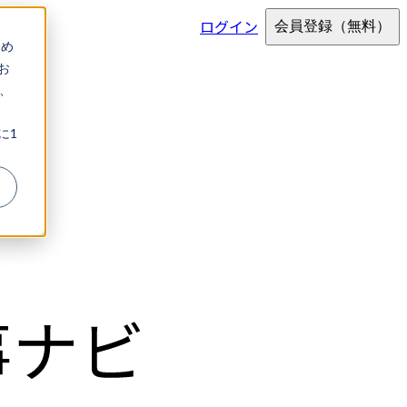
ログイン
会員登録
（無料）
ため
お
、
ビ
に1