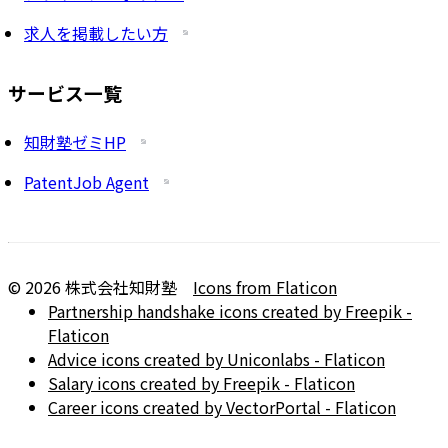
求人を掲載したい方
サービス一覧
知財塾ゼミHP
PatentJob Agent
©
2026
株式会社知財塾
Icons from Flaticon
Partnership handshake icons created by Freepik -
Flaticon
Advice icons created by Uniconlabs - Flaticon
Salary icons created by Freepik - Flaticon
Career icons created by VectorPortal - Flaticon