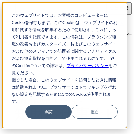
ログイン
会員登録
このウェブサイトでは、お客様のコンピューターに
求人検索
【愛知県名古屋市】企業知財部の求人
Cookieを保存します。このCookieは、ウェブサイトの利
用に関する情報を収集するために使用され、これによっ
【愛知県名古屋市】企業知財部の求人｜知財転職・知財お仕
て利用者を記憶できます。この情報は、ブラウジング環
事ナビ
境の改善およびカスタマイズ、およびこのウェブサイト
および他のメディアでの訪問者に関するアナリティクス
および測定指標を目的として使用されるものです。当社
のCookieについての詳細は、
プライバシーポリシー
をご
覧ください。
拒否した場合、このウェブサイトを訪問したときに情報
は追跡されません。ブラウザーではトラッキングを行わ
ない設定を記憶するために1つのCookieが使用されま
す。
承諾
拒否