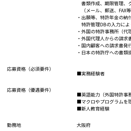
　書類作成、期限管理、
　（メール、郵送、FAX
・出願等、特許年金の納
　特許管理DBの入力によ
・外国の特許事務所（代
・外国代理人からの請求
・国内顧客への請求書発
・日本の特許庁への書類
応募資格（必須要件）
■実務経験者
応募資格（優遇要件）
■英語能力（外国特許事
■マクロやプログラムを
■新人教育経験
勤務地
大阪府