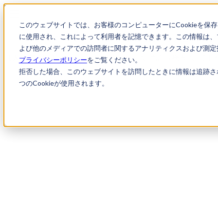
このウェブサイトでは、お客様のコンピューターにCookieを保
に使用され、これによって利用者を記憶できます。この情報は、
求人検索
【大阪市北区】積極増員 大手弁理士法人 
よび他のメディアでの訪問者に関するアナリティクスおよび測定指
【大阪市北区】積極増員 大手弁理士法人 特許事務求人｜知
プライバシーポリシー
をご覧ください。
拒否した場合、このウェブサイトを訪問したときに情報は追跡さ
つのCookieが使用されます。