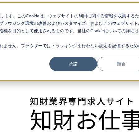
存します。このCookieは、ウェブサイトの利用に関する情報を収集する
ブラウジング環境の改善およびカスタマイズ、およびこのウェブサイト
特許事務求人
標を目的として使用されるものです。当社のCookieについての詳細は
財転職・知財お仕事ナビ
れません。ブラウザーではトラッキングを行わない設定を記憶するため
承諾
拒否