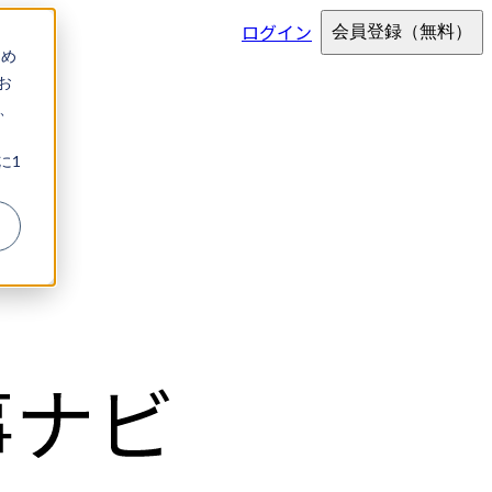
ログイン
会員登録
（無料）
ため
お
、
に1