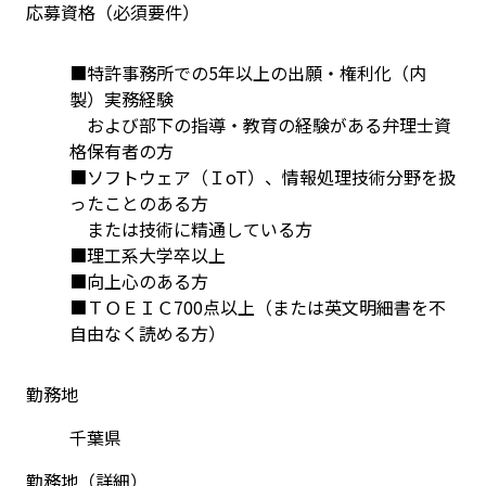
応募資格（必須要件）
■特許事務所での5年以上の出願・権利化（内
製）実務経験
　および部下の指導・教育の経験がある弁理士資
格保有者の方
■ソフトウェア（ＩoT）、情報処理技術分野を扱
ったことのある方
　または技術に精通している方
■理工系大学卒以上
■向上心のある方
■ＴＯＥＩＣ700点以上（または英文明細書を不
自由なく読める方）
勤務地
千葉県
勤務地（詳細）