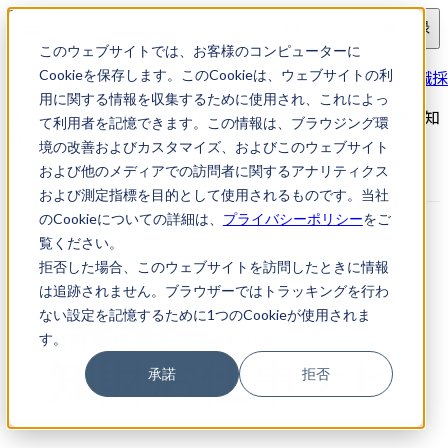
ログイン
会員登録
このウェブサイトでは、お客様のコンピューターに
求人検索
大手電機メーカー関連会社／知財専門職採
Cookieを保存します。このCookieは、ウェブサイトの利
用に関する情報を収集するために使用され、これによっ
大手電機メーカー関連会社／知財専門職採用｜知財転職・知
て利用者を記憶できます。この情報は、ブラウジング環
財お仕事ナビ
境の改善およびカスタマイズ、およびこのウェブサイト
および他のメディアでの訪問者に関するアナリティクス
および測定指標を目的として使用されるものです。当社
のCookieについての詳細は、
プライバシーポリシー
をご
覧ください。
拒否した場合、このウェブサイトを訪問したときに情報
は追跡されません。ブラウザーではトラッキングを行わ
ない設定を記憶するために1つのCookieが使用されま
す。
承諾
拒否