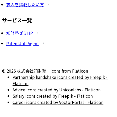
求人を掲載したい方
サービス一覧
知財塾ゼミHP
PatentJob Agent
©
2026
株式会社知財塾
Icons from Flaticon
Partnership handshake icons created by Freepik -
Flaticon
Advice icons created by Uniconlabs - Flaticon
Salary icons created by Freepik - Flaticon
Career icons created by VectorPortal - Flaticon