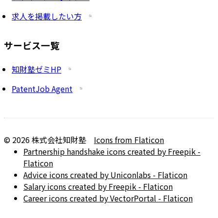
求人を掲載したい方
サービス一覧
知財塾ゼミHP
PatentJob Agent
©
2026
株式会社知財塾
Icons from Flaticon
Partnership handshake icons created by Freepik -
Flaticon
Advice icons created by Uniconlabs - Flaticon
Salary icons created by Freepik - Flaticon
Career icons created by VectorPortal - Flaticon