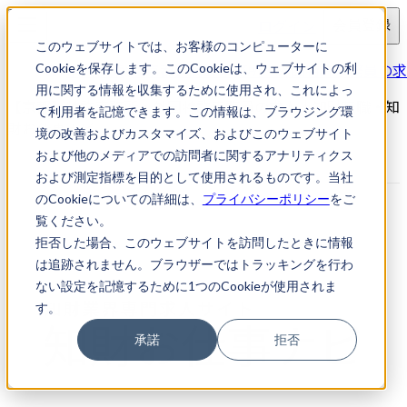
ログイン
会員登録
このウェブサイトでは、お客様のコンピューターに
求人検索
【京都】特許事務所・外国特許事務員の求
Cookieを保存します。このCookieは、ウェブサイトの利
用に関する情報を収集するために使用され、これによっ
【京都】特許事務所・外国特許事務員の求人｜知財転職・知
て利用者を記憶できます。この情報は、ブラウジング環
財お仕事ナビ
境の改善およびカスタマイズ、およびこのウェブサイト
および他のメディアでの訪問者に関するアナリティクス
および測定指標を目的として使用されるものです。当社
のCookieについての詳細は、
プライバシーポリシー
をご
覧ください。
拒否した場合、このウェブサイトを訪問したときに情報
は追跡されません。ブラウザーではトラッキングを行わ
ない設定を記憶するために1つのCookieが使用されま
す。
承諾
拒否