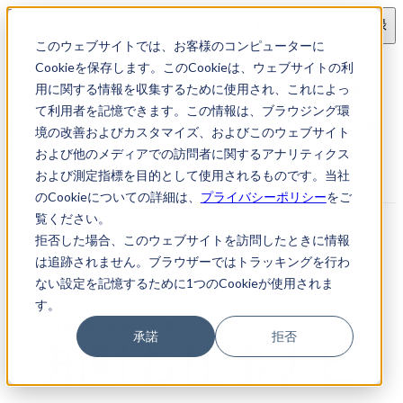
ログイン
会員登録
このウェブサイトでは、お客様のコンピューターに
求人検索
Cookieを保存します。このCookieは、ウェブサイトの利
食品・化学系／企業知財担当／明細書作成経験者
用に関する情報を収集するために使用され、これによっ
て利用者を記憶できます。この情報は、ブラウジング環
食品・化学系／企業知財担当／明細書作成経験者｜知財転
境の改善およびカスタマイズ、およびこのウェブサイト
職・知財お仕事ナビ
および他のメディアでの訪問者に関するアナリティクス
および測定指標を目的として使用されるものです。当社
のCookieについての詳細は、
プライバシーポリシー
をご
覧ください。
拒否した場合、このウェブサイトを訪問したときに情報
は追跡されません。ブラウザーではトラッキングを行わ
ない設定を記憶するために1つのCookieが使用されま
す。
承諾
拒否