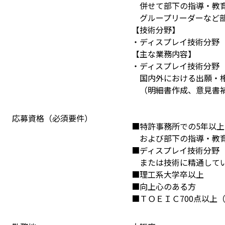
　併せて部下の指導・教
　グループリーダーなど
【技術分野】
・ディスプレイ技術分野（L
【主な業務内容】
・ディスプレイ技術分野（L
　国内外における出願・
　（明細書作成、意見書
応募資格（必須要件）
■特許事務所での5年以
　および部下の指導・教
■ディスプレイ技術分野（L
　または技術に精通して
■理工系大学卒以上
■向上心のある方
■ＴＯＥＩＣ700点以上