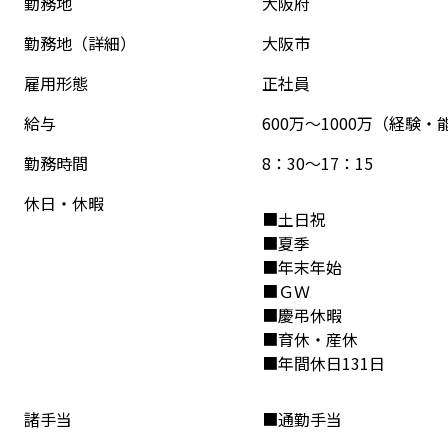
勤務地
大阪府
勤務地（詳細）
大阪市
雇用形態
正社員
給与
600万～1000万（経験
勤務時間
8：30～17：15
休日・休暇
■土日祝
■夏季
■年末年始
■ＧＷ
■慶弔休暇
■育休・産休
■年間休日131日
諸手当
■通勤手当