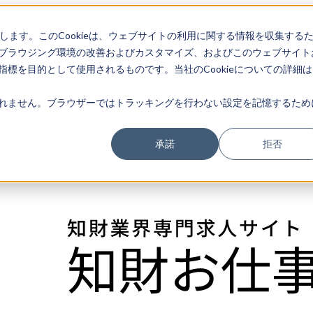
存します。このCookieは、ウェブサイトの利用に関する情報を収集する
ブラウジング環境の改善およびカスタマイズ、およびこのウェブサイト
募集
標を目的として使用されるものです。当社のCookieについての詳細は
財お仕事ナビ
れません。ブラウザーではトラッキングを行わない設定を記憶するため
承諾
拒否