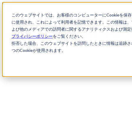
このウェブサイトでは、お客様のコンピューターにCookieを保
に使用され、これによって利用者を記憶できます。この情報は、
求人検索
知財専門会社での権利化業務 実務経験者
よび他のメディアでの訪問者に関するアナリティクスおよび測定指
知財専門会社での権利化業務 実務経験者募集｜知財転職・知
プライバシーポリシー
をご覧ください。
拒否した場合、このウェブサイトを訪問したときに情報は追跡さ
つのCookieが使用されます。