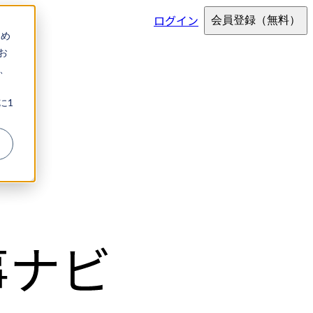
ログイン
会員登録
（無料）
ため
お
、
に1