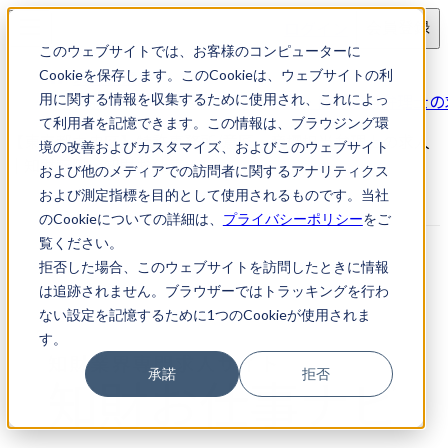
ログイン
会員登録
このウェブサイトでは、お客様のコンピューターに
求人検索
Cookieを保存します。このCookieは、ウェブサイトの利
【東京都中央区】特許事務所/意匠・商標担当弁理士の
用に関する情報を収集するために使用され、これによっ
て利用者を記憶できます。この情報は、ブラウジング環
【東京都中央区】特許事務所/意匠・商標担当弁理士の求人
境の改善およびカスタマイズ、およびこのウェブサイト
｜知財転職・知財お仕事ナビ
および他のメディアでの訪問者に関するアナリティクス
および測定指標を目的として使用されるものです。当社
のCookieについての詳細は、
プライバシーポリシー
をご
覧ください。
拒否した場合、このウェブサイトを訪問したときに情報
は追跡されません。ブラウザーではトラッキングを行わ
ない設定を記憶するために1つのCookieが使用されま
す。
承諾
拒否