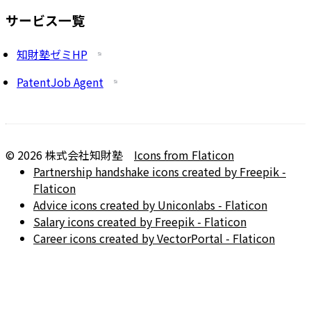
サービス一覧
知財塾ゼミHP
PatentJob Agent
©
2026
株式会社知財塾
Icons from Flaticon
Partnership handshake icons created by Freepik -
Flaticon
Advice icons created by Uniconlabs - Flaticon
Salary icons created by Freepik - Flaticon
Career icons created by VectorPortal - Flaticon