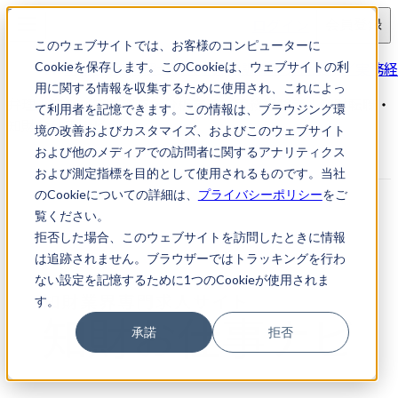
ログイン
会員登録
このウェブサイトでは、お客様のコンピューターに
求人検索
弁理士法人／知財調査・分析業務／実務経
Cookieを保存します。このCookieは、ウェブサイトの利
用に関する情報を収集するために使用され、これによっ
弁理士法人／知財調査・分析業務／実務経験者｜知財転職・
て利用者を記憶できます。この情報は、ブラウジング環
知財お仕事ナビ
境の改善およびカスタマイズ、およびこのウェブサイト
および他のメディアでの訪問者に関するアナリティクス
および測定指標を目的として使用されるものです。当社
のCookieについての詳細は、
プライバシーポリシー
をご
覧ください。
拒否した場合、このウェブサイトを訪問したときに情報
は追跡されません。ブラウザーではトラッキングを行わ
ない設定を記憶するために1つのCookieが使用されま
す。
承諾
拒否