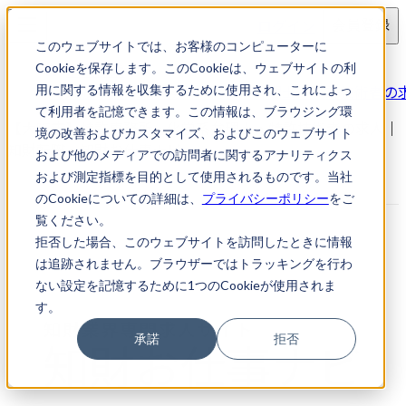
ログイン
会員登録
このウェブサイトでは、お客様のコンピューターに
求人検索
Cookieを保存します。このCookieは、ウェブサイトの利
【大阪市】特許事務所・化学系弁理士・特許技術者の
用に関する情報を収集するために使用され、これによっ
て利用者を記憶できます。この情報は、ブラウジング環
【大阪市】特許事務所・化学系弁理士・特許技術者の求人｜
境の改善およびカスタマイズ、およびこのウェブサイト
知財転職・知財お仕事ナビ
および他のメディアでの訪問者に関するアナリティクス
および測定指標を目的として使用されるものです。当社
のCookieについての詳細は、
プライバシーポリシー
をご
覧ください。
拒否した場合、このウェブサイトを訪問したときに情報
は追跡されません。ブラウザーではトラッキングを行わ
ない設定を記憶するために1つのCookieが使用されま
す。
承諾
拒否