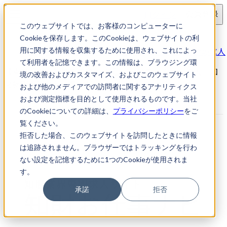
ログイン
会員登録
このウェブサイトでは、お客様のコンピューターに
求人検索
Cookieを保存します。このCookieは、ウェブサイトの利
【東京都港区】特許事務所/弁理士・特許技術者の求人
用に関する情報を収集するために使用され、これによっ
て利用者を記憶できます。この情報は、ブラウジング環
【東京都港区】特許事務所/弁理士・特許技術者の求人｜知
境の改善およびカスタマイズ、およびこのウェブサイト
財転職・知財お仕事ナビ
および他のメディアでの訪問者に関するアナリティクス
および測定指標を目的として使用されるものです。当社
のCookieについての詳細は、
プライバシーポリシー
をご
覧ください。
拒否した場合、このウェブサイトを訪問したときに情報
は追跡されません。ブラウザーではトラッキングを行わ
ない設定を記憶するために1つのCookieが使用されま
す。
承諾
拒否