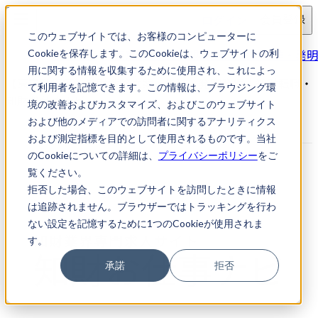
ログイン
会員登録
このウェブサイトでは、お客様のコンピューターに
求人検索
【東京都港区】知財戦略立案・推進・発明
Cookieを保存します。このCookieは、ウェブサイトの利
用に関する情報を収集するために使用され、これによっ
【東京都港区】知財戦略立案・推進・発明発掘｜知財転職・
て利用者を記憶できます。この情報は、ブラウジング環
知財お仕事ナビ
境の改善およびカスタマイズ、およびこのウェブサイト
および他のメディアでの訪問者に関するアナリティクス
および測定指標を目的として使用されるものです。当社
のCookieについての詳細は、
プライバシーポリシー
をご
覧ください。
拒否した場合、このウェブサイトを訪問したときに情報
は追跡されません。ブラウザーではトラッキングを行わ
ない設定を記憶するために1つのCookieが使用されま
す。
承諾
拒否