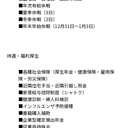
■年次有給休暇
■夏季休暇（3日）
■冬季休暇（2日）
■年末年始休暇（12月31日〜1月3日）
待遇・福利厚生
■各種社会保険（厚生年金・健康保険・雇用保
険・労災保険）
■近隣住宅手当・近隣引越し祝金 
■家賃給与控除制度（シャトク） 
■健康診断・婦人科検診 
■インフルエンザ予防接種 
■書籍購入補助 
■企業型確定拠出年金 
■従業員持株会 