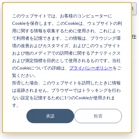
ログイン
会員登録
このウェブサイトでは、お客様のコンピューターに
求人検索
【東京都新宿区】国内特許事務員募集
Cookieを保存します。このCookieは、ウェブサイトの利
用に関する情報を収集するために使用され、これによっ
【東京都新宿区】国内特許事務員募集｜知財転職・知財お仕
て利用者を記憶できます。この情報は、ブラウジング環
事ナビ
境の改善およびカスタマイズ、およびこのウェブサイト
および他のメディアでの訪問者に関するアナリティクス
および測定指標を目的として使用されるものです。当社
のCookieについての詳細は、
プライバシーポリシー
をご
覧ください。
拒否した場合、このウェブサイトを訪問したときに情報
は追跡されません。ブラウザーではトラッキングを行わ
ない設定を記憶するために1つのCookieが使用されま
す。
承諾
拒否