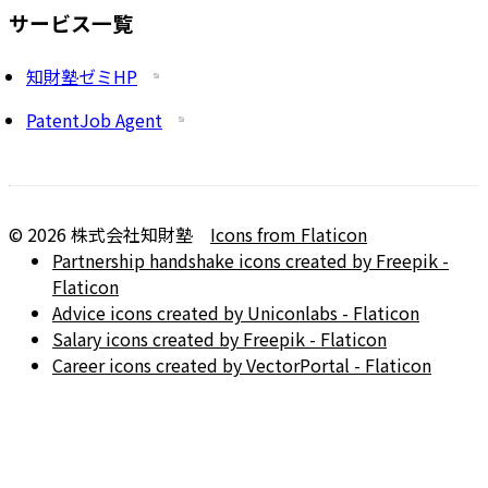
サービス一覧
知財塾ゼミHP
PatentJob Agent
©
2026
株式会社知財塾
Icons from Flaticon
Partnership handshake icons created by Freepik -
Flaticon
Advice icons created by Uniconlabs - Flaticon
Salary icons created by Freepik - Flaticon
Career icons created by VectorPortal - Flaticon