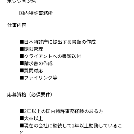
ポジション名
国内特許事務所
仕事内容
■日本特許庁に提出する書類の作成
■期限管理
■クライアントへの書類送付
■請求書の作成
■質問対応
■ファイリング等
応募資格（必須要件）
■2年以上の国内特許事務経験のある方
■大卒以上
■現在の会社に継続して2年以上勤務しているこ
と