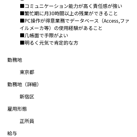
■コミュニケーション能力が高く責任感が強い
■繁忙期に月30時間以上の残業ができること
■PC操作が得意業務でデータベース（Access,ファ
イルメーカ等）の使用経験があること
■几帳面で手際がよい
■明るく元気で肯定的な方
勤務地
東京都
勤務地（詳細）
新宿区
雇用形態
正所員
給与