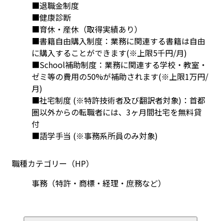
■退職金制度
■健康診断
■育休・産休（取得実績あり）
■書籍自由購入制度：業務に関連する書籍は自由
に購入することができます(※上限5千円/月)
■School補助制度：業務に関連する学校・教室・
ゼミ等の費用の50%が補助されます(※上限1万円/
月)
■社宅制度 (※特許技術者及び翻訳者対象)：首都
圏以外からの転職者には、3ヶ月間社宅を無料貸
付
■語学手当 (※事務系所員のみ対象)
職種カテゴリー（HP）
事務（特許・商標・経理・庶務など）