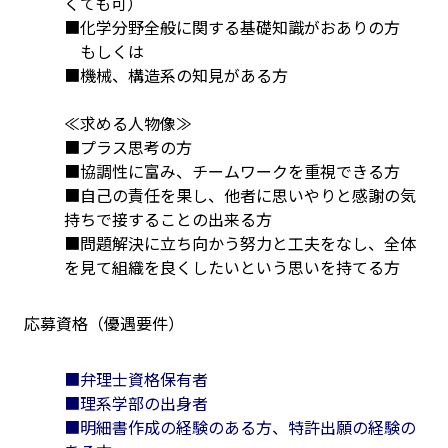
くても可）
■化学分野全般に関する基礎知識がおありの方
　もしくは
■機械、構造系の知見がある方
≪求める人物像≫
■プラス思考の方
■協調性に富み、チームワークを重視できる方
■自己の責任を果し、他者に思いやりと感謝の気
持ちで接することの出来る方
■問題解決に立ち向かう努力と工夫をなし、全体
を見て組織を良くしたいという思いを持てる方
応募資格（優遇要件）
■弁理士資格保有者
■理系学部の出身者
■明細書作成の経験のある方、特許出願の経験の