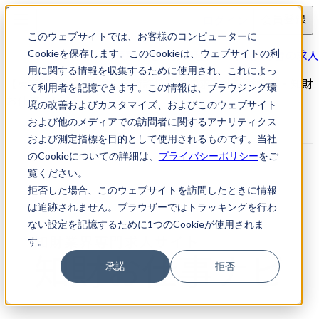
ログイン
会員登録
このウェブサイトでは、お客様のコンピューターに
求人検索
【東京都港区】弁理士・特許技術者の求人
Cookieを保存します。このCookieは、ウェブサイトの利
用に関する情報を収集するために使用され、これによっ
【東京都港区】弁理士・特許技術者の求人｜知財転職・知財
て利用者を記憶できます。この情報は、ブラウジング環
お仕事ナビ
境の改善およびカスタマイズ、およびこのウェブサイト
および他のメディアでの訪問者に関するアナリティクス
および測定指標を目的として使用されるものです。当社
のCookieについての詳細は、
プライバシーポリシー
をご
覧ください。
拒否した場合、このウェブサイトを訪問したときに情報
は追跡されません。ブラウザーではトラッキングを行わ
ない設定を記憶するために1つのCookieが使用されま
す。
承諾
拒否