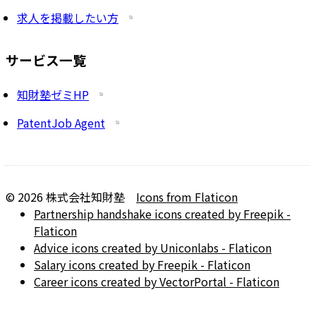
求人を掲載したい方
サービス一覧
知財塾ゼミHP
PatentJob Agent
©
2026
株式会社知財塾
Icons from Flaticon
Partnership handshake icons created by Freepik -
Flaticon
Advice icons created by Uniconlabs - Flaticon
Salary icons created by Freepik - Flaticon
Career icons created by VectorPortal - Flaticon