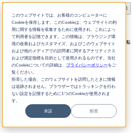
ログイン
会員登録
このウェブサイトでは、お客様のコンピューターに
求人検索
Cookieを保存します。このCookieは、ウェブサイトの利
【東京都千代田区】特許事務所・特許技術者の求人
用に関する情報を収集するために使用され、これによっ
て利用者を記憶できます。この情報は、ブラウジング環
【東京都千代田区】特許事務所・特許技術者の求人｜知財転
境の改善およびカスタマイズ、およびこのウェブサイト
職・知財お仕事ナビ
および他のメディアでの訪問者に関するアナリティクス
および測定指標を目的として使用されるものです。当社
のCookieについての詳細は、
プライバシーポリシー
をご
覧ください。
拒否した場合、このウェブサイトを訪問したときに情報
は追跡されません。ブラウザーではトラッキングを行わ
ない設定を記憶するために1つのCookieが使用されま
す。
承諾
拒否