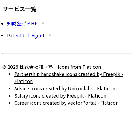
サービス一覧
知財塾ゼミHP
PatentJob Agent
©
2026
株式会社知財塾
Icons from Flaticon
Partnership handshake icons created by Freepik -
Flaticon
Advice icons created by Uniconlabs - Flaticon
Salary icons created by Freepik - Flaticon
Career icons created by VectorPortal - Flaticon