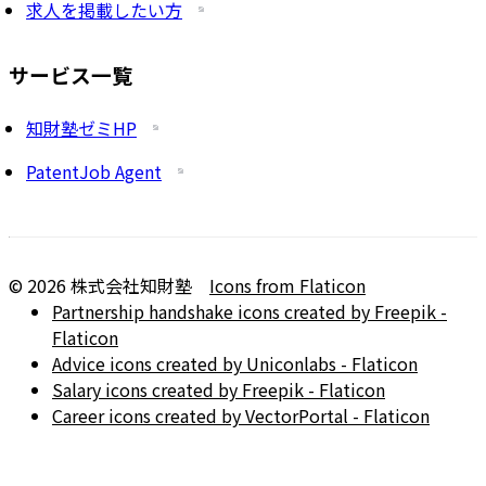
求人を掲載したい方
サービス一覧
知財塾ゼミHP
PatentJob Agent
©
2026
株式会社知財塾
Icons from Flaticon
Partnership handshake icons created by Freepik -
Flaticon
Advice icons created by Uniconlabs - Flaticon
Salary icons created by Freepik - Flaticon
Career icons created by VectorPortal - Flaticon