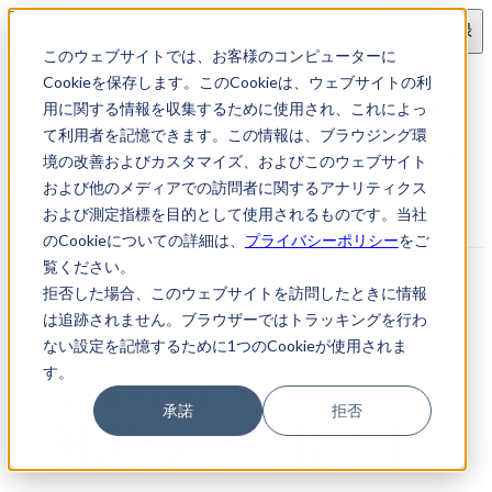
ログイン
会員登録
このウェブサイトでは、お客様のコンピューターに
求人検索
Cookieを保存します。このCookieは、ウェブサイトの利
【大阪府大阪市】特許事務所・特許技術者の募集
用に関する情報を収集するために使用され、これによっ
て利用者を記憶できます。この情報は、ブラウジング環
【大阪府大阪市】特許事務所・特許技術者の募集｜知財転
境の改善およびカスタマイズ、およびこのウェブサイト
職・知財お仕事ナビ
および他のメディアでの訪問者に関するアナリティクス
および測定指標を目的として使用されるものです。当社
のCookieについての詳細は、
プライバシーポリシー
をご
覧ください。
拒否した場合、このウェブサイトを訪問したときに情報
は追跡されません。ブラウザーではトラッキングを行わ
ない設定を記憶するために1つのCookieが使用されま
す。
承諾
拒否