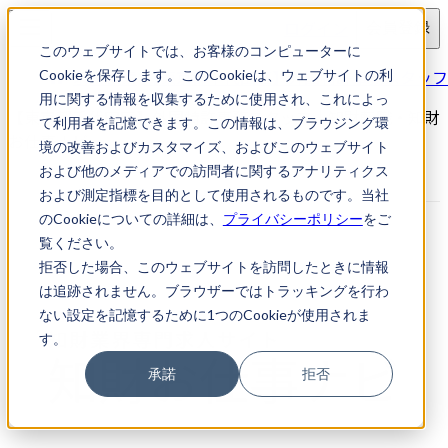
ログイン
会員登録
このウェブサイトでは、お客様のコンピューターに
求人検索
【東京都千代田区】外国特許事務スタッフ
Cookieを保存します。このCookieは、ウェブサイトの利
用に関する情報を収集するために使用され、これによっ
【東京都千代田区】外国特許事務スタッフ｜知財転職・知財
て利用者を記憶できます。この情報は、ブラウジング環
お仕事ナビ
境の改善およびカスタマイズ、およびこのウェブサイト
および他のメディアでの訪問者に関するアナリティクス
および測定指標を目的として使用されるものです。当社
のCookieについての詳細は、
プライバシーポリシー
をご
覧ください。
拒否した場合、このウェブサイトを訪問したときに情報
は追跡されません。ブラウザーではトラッキングを行わ
ない設定を記憶するために1つのCookieが使用されま
す。
承諾
拒否