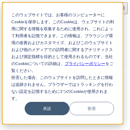
ログイン
会員登録
このウェブサイトでは、お客様のコンピューターに
求人検索
Cookieを保存します。このCookieは、ウェブサイトの利
化学分野に強い特許事務所／弁理士・特許技術者
用に関する情報を収集するために使用され、これによっ
て利用者を記憶できます。この情報は、ブラウジング環
化学分野に強い特許事務所／弁理士・特許技術者｜知財転
境の改善およびカスタマイズ、およびこのウェブサイト
職・知財お仕事ナビ
および他のメディアでの訪問者に関するアナリティクス
および測定指標を目的として使用されるものです。当社
のCookieについての詳細は、
プライバシーポリシー
をご
覧ください。
拒否した場合、このウェブサイトを訪問したときに情報
は追跡されません。ブラウザーではトラッキングを行わ
ない設定を記憶するために1つのCookieが使用されま
す。
承諾
拒否