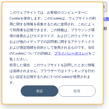
ログイン
会員登録
このウェブサイトでは、お客様のコンピューターに
求人検索
【大阪府大阪市】国内および外国特許事務
Cookieを保存します。このCookieは、ウェブサイトの利
用に関する情報を収集するために使用され、これによっ
【大阪府大阪市】国内および外国特許事務｜知財転職・知財
て利用者を記憶できます。この情報は、ブラウジング環
お仕事ナビ
境の改善およびカスタマイズ、およびこのウェブサイト
および他のメディアでの訪問者に関するアナリティクス
および測定指標を目的として使用されるものです。当社
のCookieについての詳細は、
プライバシーポリシー
をご
覧ください。
拒否した場合、このウェブサイトを訪問したときに情報
は追跡されません。ブラウザーではトラッキングを行わ
ない設定を記憶するために1つのCookieが使用されま
す。
承諾
拒否