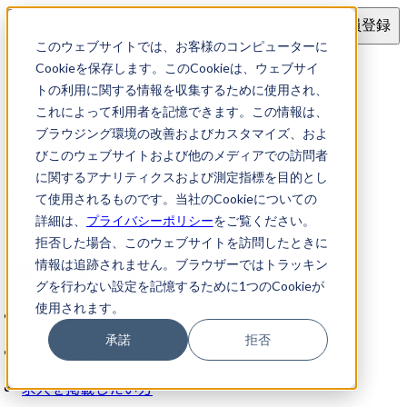
ログイン
会員登録
このウェブサイトでは、お客様のコンピューターに
この求人は存在しないか、公開が終了しました
Cookieを保存します。このCookieは、ウェブサイ
トの利用に関する情報を収集するために使用され、
これによって利用者を記憶できます。この情報は、
別の求人を検索する
ブラウジング環境の改善およびカスタマイズ、およ
びこのウェブサイトおよび他のメディアでの訪問者
に関するアナリティクスおよび測定指標を目的とし
公式アカウント
て使用されるものです。当社のCookieについての
詳細は、
プライバシーポリシー
をご覧ください。
拒否した場合、このウェブサイトを訪問したときに
情報は追跡されません。ブラウザーではトラッキン
知財お仕事ナビについて
グを行わない設定を記憶するために1つのCookieが
使用されます。
会社概要
承諾
拒否
プライバシーポリシー
求人を掲載したい方