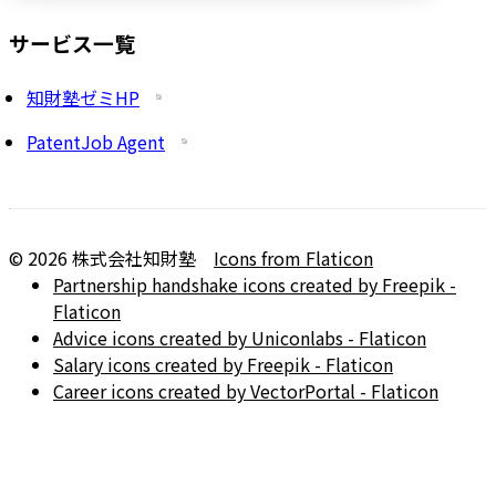
サービス一覧
知財塾ゼミHP
PatentJob Agent
©
2026
株式会社知財塾
Icons from Flaticon
Partnership handshake icons created by Freepik -
Flaticon
Advice icons created by Uniconlabs - Flaticon
Salary icons created by Freepik - Flaticon
Career icons created by VectorPortal - Flaticon