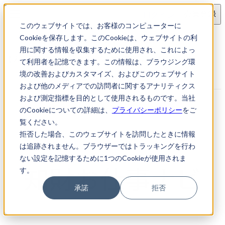
ログイン
会員登録
このウェブサイトでは、お客様のコンピューターに
求人検索
【大阪市】弁理士の募集
Cookieを保存します。このCookieは、ウェブサイトの利
用に関する情報を収集するために使用され、これによっ
【大阪市】弁理士の募集｜知財転職・知財お仕事ナビ
て利用者を記憶できます。この情報は、ブラウジング環
境の改善およびカスタマイズ、およびこのウェブサイト
および他のメディアでの訪問者に関するアナリティクス
および測定指標を目的として使用されるものです。当社
のCookieについての詳細は、
プライバシーポリシー
をご
覧ください。
拒否した場合、このウェブサイトを訪問したときに情報
は追跡されません。ブラウザーではトラッキングを行わ
ない設定を記憶するために1つのCookieが使用されま
す。
承諾
拒否