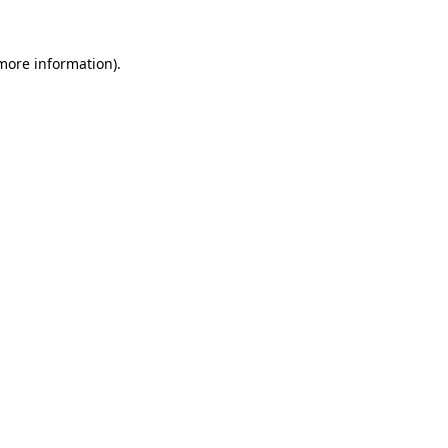
 more information)
.