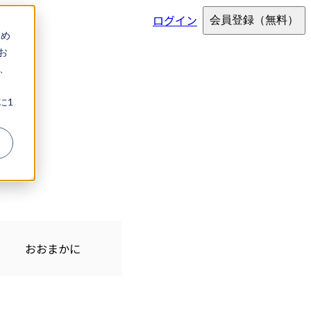
ログイン
会員登録
（無料）
ため
お
、
に1
おおまかに