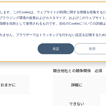
存します。このCookieは、ウェブサイトの利用に関する情報を収集する
ブラウジング環境の改善およびカスタマイズ、およびこのウェブサイト
標を目的として使用されるものです。当社のCookieについての詳細は
スキル診断（知財戦略 & コンサル編）
れません。ブラウザーではトラッキングを行わない設定を記憶するため
承諾
拒否
関して、自分の言葉で説明できる要素を全てお選びください
競合他社との競争関係
おおまかに
詳細に
できない